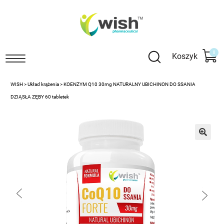
wiń
u
0
Koszyk
omne
WISH
>
Układ krążenia
>
KOENZYM Q10 30mg NATURALNY UBICHINON DO SSANIA
DZIĄSŁA ZĘBY 60 tabletek
wiń
u
omne
🔍