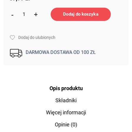
ilość
-
+
Dodaj do koszyka
KOENZYM
Q10
30mg
Dodaj do ulubionych
NATURALNY
UBICHINON
DARMOWA DOSTAWA OD 100 ZŁ
DO
SSANIA
DZIĄSŁA
ZĘBY
60
Opis produktu
tabletek
Składniki
Więcej informacji
Opinie (0)